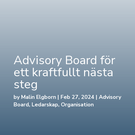
Advisory Board för
ett kraftfullt nästa
steg
by
Malin Elgborn
|
Feb 27, 2024
|
Advisory
Board
,
Ledarskap
,
Organisation