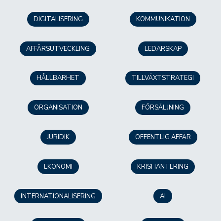
DIGITALISERING
KOMMUNIKATION
AFFÄRSUTVECKLING
LEDARSKAP
HÅLLBARHET
TILLVÄXTSTRATEGI
ORGANISATION
FÖRSÄLJNING
JURIDIK
OFFENTLIG AFFÄR
EKONOMI
KRISHANTERING
INTERNATIONALISERING
AI