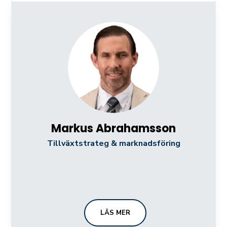
Markus Abrahamsson
Tillväxtstrateg & m
arknadsföring
LÄS MER