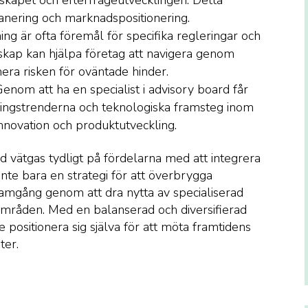
kapet och efterfrågeutvecklingen. Detta
lanering och marknadspositionering.
ng är ofta föremål för specifika regleringar och
kap kan hjälpa företag att navigera genom
ra risken för oväntade hinder.
Genom att ha en specialist i advisory board får
ningstrenderna och teknologiska framsteg inom
nnovation och produktutveckling.
vätgas tydligt på fördelarna med att integrera
inte bara en strategi för att överbrygga
ramgång genom att dra nytta av specialiserad
 områden. Med en balanserad och diversifierad
 positionera sig själva för att möta framtidens
ter.