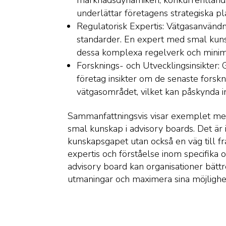
marknadsdynamiken, konkurrentlands
underlättar företagens strategiska p
Regulatorisk Expertis: Vätgasanvändni
standarder. En expert med smal kuns
dessa komplexa regelverk och minime
Forsknings- och Utvecklingsinsikter: 
företag insikter om de senaste forsk
vätgasområdet, vilket kan påskynda i
Sammanfattningsvis visar exemplet med 
smal kunskap i advisory boards. Det är 
kunskapsgapet utan också en väg till f
expertis och förståelse inom specifika
advisory board kan organisationer bättre
utmaningar och maximera sina möjlighe