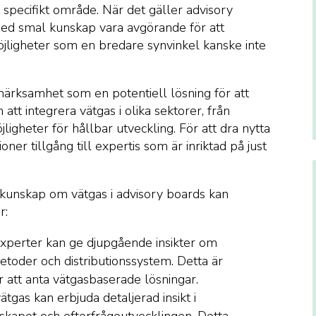
t specifikt område. När det gäller advisory
med smal kunskap vara avgörande för att
öjligheter som en bredare synvinkel kanske inte
märksamhet som en potentiell lösning för att
t integrera vätgas i olika sektorer, från
öjligheter för hållbar utveckling. För att dra nytta
ner tillgång till expertis som är inriktad på just
 kunskap om vätgas i advisory boards kan
r:
xperter kan ge djupgående insikter om
etoder och distributionssystem. Detta är
 att anta vätgasbaserade lösningar.
tgas kan erbjuda detaljerad insikt i