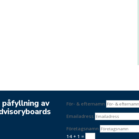
 påfyllning av
För- & efternamn
Advisoryboards
Emailadress
Företagsnamn
14 + 1
=