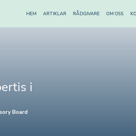
HEM
ARTIKLAR
RÅDGIVARE
OM OSS
K
ertis i
:
sory Board