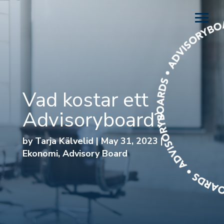
Vad kostar ett
Advisoryboard?
by
Tarja Kälvelid
|
May 31, 2023
|
Ekonomi
,
Advisory Board