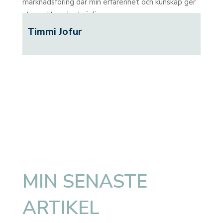
marknadsföring där min erfarenhet och kunskap ger
stor nytta och utväxling.
Timmi Jofur
MIN SENASTE
ARTIKEL