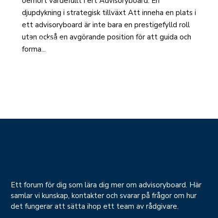
oerhört värdefullt i ert Advisoryboard: En
djupdykning i strategisk tillväxt Att inneha en plats i
ett advisoryboard är inte bara en prestigefylld roll
utan också en avgörande position för att guida och
read more
forma...
Ett forum för dig som lära dig mer om advisoryboard. Här
samlar vi kunskap, kontakter och svarar på frågor om hur
det fungerar att sätta ihop ett team av rådgivare.