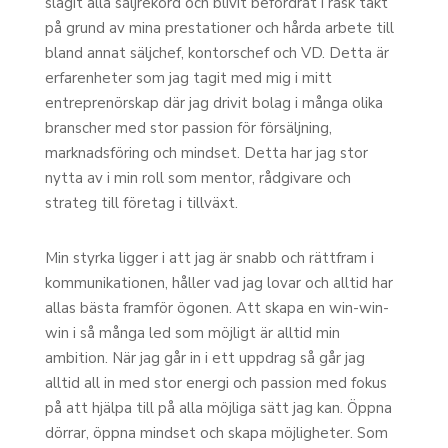
slagit alla säljrekord och blivit befordrat i rask takt
på grund av mina prestationer och hårda arbete till
bland annat säljchef, kontorschef och VD. Detta är
erfarenheter som jag tagit med mig i mitt
entreprenörskap där jag drivit bolag i många olika
branscher med stor passion för försäljning,
marknadsföring och mindset. Detta har jag stor
nytta av i min roll som mentor, rådgivare och
strateg till företag i tillväxt.
Min styrka ligger i att jag är snabb och rättfram i
kommunikationen, håller vad jag lovar och alltid har
allas bästa framför ögonen. Att skapa en win-win-
win i så många led som möjligt är alltid min
ambition. När jag går in i ett uppdrag så går jag
alltid all in med stor energi och passion med fokus
på att hjälpa till på alla möjliga sätt jag kan. Öppna
dörrar, öppna mindset och skapa möjligheter. Som