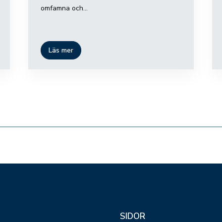
omfamna och...
Läs mer
SIDOR