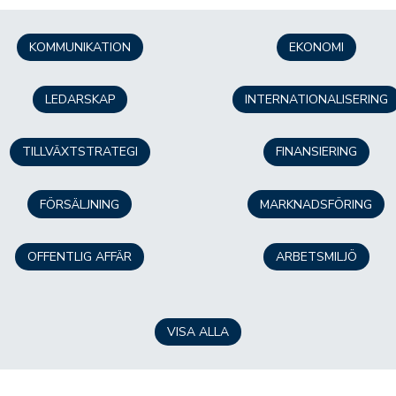
KOMMUNIKATION
EKONOMI
LEDARSKAP
INTERNATIONALISERING
TILLVÄXTSTRATEGI
FINANSIERING
FÖRSÄLJNING
MARKNADSFÖRING
OFFENTLIG AFFÄR
ARBETSMILJÖ
VISA ALLA