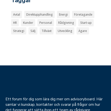
Taggar
Avtal
Direktupphandling
Energi
Företagande
HR
Kunder
Personal
Rådgivning
Start-up
Strategi
Sälj
Tillväxt
Utveckling
Ägare
Ett forum för dig som lära dig mer om advisoryboard. Här
samlar vi kunskap, kontakter och svarar på frågor om hur
det fungerar att sätta ihop ett team av rådgivare.