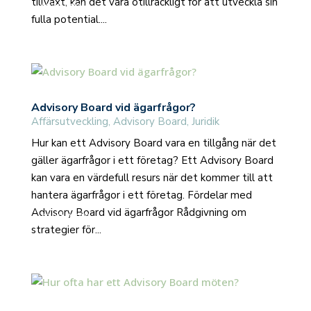
tillväxt, kan det vara otillräckligt för att utveckla sin
read more
fulla potential....
Advisory Board vid ägarfrågor?
Affärsutveckling
,
Advisory Board
,
Juridik
Hur kan ett Advisory Board vara en tillgång när det
gäller ägarfrågor i ett företag? Ett Advisory Board
kan vara en värdefull resurs när det kommer till att
hantera ägarfrågor i ett företag. Fördelar med
Advisory Board vid ägarfrågor Rådgivning om
read more
strategier för...