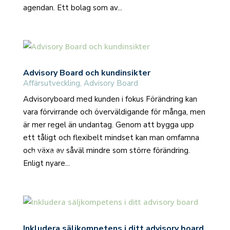
agendan. Ett bolag som av...
Advisory Board och kundinsikter
Affärsutveckling
,
Advisory Board
Advisoryboard med kunden i fokus Förändring kan
vara förvirrande och överväldigande för många, men
är mer regel än undantag. Genom att bygga upp
ett tåligt och flexibelt mindset kan man omfamna
och växa av såväl mindre som större förändring.
read more
Enligt nyare...
Inkludera säljkompetens i ditt advisory board